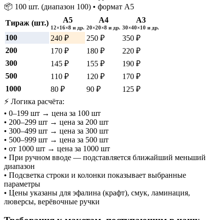
📦 100 шт. (диапазон 100) • формат А5
А5
А4
А3
Тираж (шт.)
12×16×8 и др.
20×20×8 и др.
30×40×10 и др.
100
240 ₽
250 ₽
350 ₽
200
170 ₽
180 ₽
220 ₽
300
145 ₽
155 ₽
190 ₽
500
110 ₽
120 ₽
170 ₽
1000
80 ₽
90 ₽
125 ₽
⚡ Логика расчёта:
• 0–199 шт → цена за 100 шт
• 200–299 шт → цена за 200 шт
• 300–499 шт → цена за 300 шт
• 500–999 шт → цена за 500 шт
• от 1000 шт → цена за 1000 шт
• При ручном вводе — подставляется ближайший меньший
диапазон
• Подсветка строки и колонки показывает выбранные
параметры
• Цены указаны для эфалина (крафт), смук, ламинация,
люверсы, верёвочные ручки