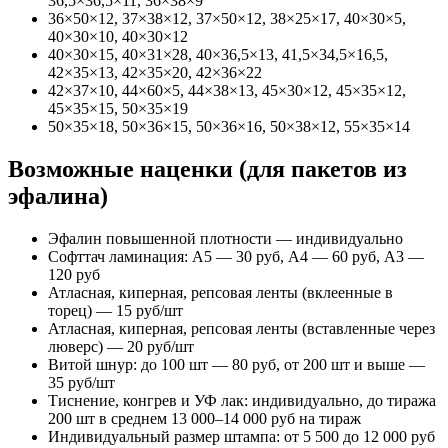
36,5×36,5×11, 36×38×9
36×50×12, 37×38×12, 37×50×12, 38×25×17, 40×30×5,
40×30×10, 40×30×12
40×30×15, 40×31×28, 40×36,5×13, 41,5×34,5×16,5,
42×35×13, 42×35×20, 42×36×22
42×37×10, 44×60×5, 44×38×13, 45×30×12, 45×35×12,
45×35×15, 50×35×19
50×35×18, 50×36×15, 50×36×16, 50×38×12, 55×35×14
Возможные наценки (для пакетов из
эфалина)
Эфалин повышенной плотности — индивидуально
Софттач ламинация: А5 — 30 руб, А4 — 60 руб, А3 —
120 руб
Атласная, киперная, репсовая ленты (вклеенные в
торец) — 15 руб/шт
Атласная, киперная, репсовая ленты (вставленные через
люверс) — 20 руб/шт
Витой шнур: до 100 шт — 80 руб, от 200 шт и выше —
35 руб/шт
Тиснение, конгрев и УФ лак: индивидуально, до тиража
200 шт в среднем 13 000–14 000 руб на тираж
Индивидуальный размер штампа: от 5 500 до 12 000 руб