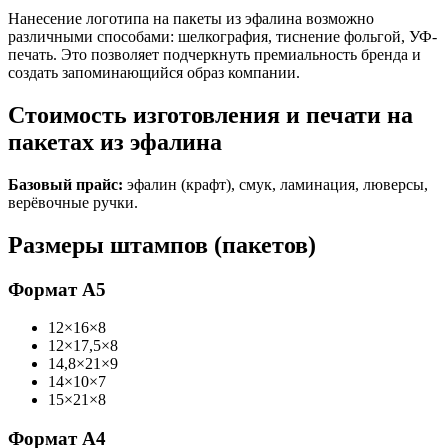
Нанесение логотипа на пакеты из эфалина возможно
различными способами: шелкография, тиснение фольгой, УФ-
печать. Это позволяет подчеркнуть премиальность бренда и
создать запоминающийся образ компании.
Стоимость изготовления и печати на
пакетах из эфалина
Базовый прайс:
эфалин (крафт), смук, ламинация, люверсы,
верёвочные ручки.
Размеры штампов (пакетов)
Формат А5
12×16×8
12×17,5×8
14,8×21×9
14×10×7
15×21×8
Формат А4