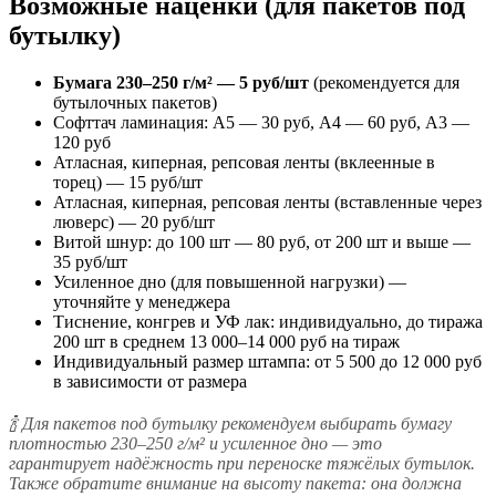
Возможные наценки (для пакетов под
бутылку)
Бумага 230–250 г/м² — 5 руб/шт
(рекомендуется для
бутылочных пакетов)
Софттач ламинация: А5 — 30 руб, А4 — 60 руб, А3 —
120 руб
Атласная, киперная, репсовая ленты (вклеенные в
торец) — 15 руб/шт
Атласная, киперная, репсовая ленты (вставленные через
люверс) — 20 руб/шт
Витой шнур: до 100 шт — 80 руб, от 200 шт и выше —
35 руб/шт
Усиленное дно (для повышенной нагрузки) —
уточняйте у менеджера
Тиснение, конгрев и УФ лак: индивидуально, до тиража
200 шт в среднем 13 000–14 000 руб на тираж
Индивидуальный размер штампа: от 5 500 до 12 000 руб
в зависимости от размера
🍾 Для пакетов под бутылку рекомендуем выбирать бумагу
плотностью 230–250 г/м² и усиленное дно — это
гарантирует надёжность при переноске тяжёлых бутылок.
Также обратите внимание на высоту пакета: она должна