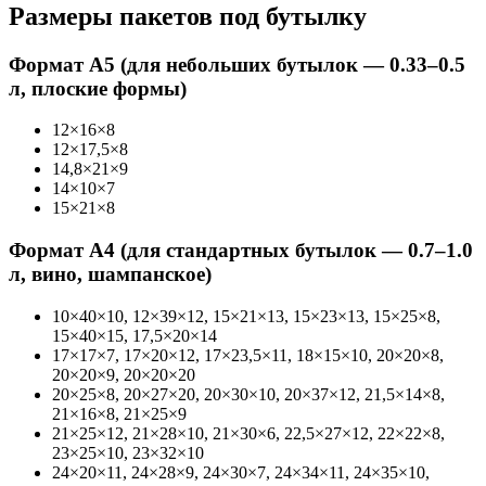
Размеры пакетов под бутылку
Формат А5 (для небольших бутылок — 0.33–0.5
л, плоские формы)
12×16×8
12×17,5×8
14,8×21×9
14×10×7
15×21×8
Формат А4 (для стандартных бутылок — 0.7–1.0
л, вино, шампанское)
10×40×10, 12×39×12, 15×21×13, 15×23×13, 15×25×8,
15×40×15, 17,5×20×14
17×17×7, 17×20×12, 17×23,5×11, 18×15×10, 20×20×8,
20×20×9, 20×20×20
20×25×8, 20×27×20, 20×30×10, 20×37×12, 21,5×14×8,
21×16×8, 21×25×9
21×25×12, 21×28×10, 21×30×6, 22,5×27×12, 22×22×8,
23×25×10, 23×32×10
24×20×11, 24×28×9, 24×30×7, 24×34×11, 24×35×10,