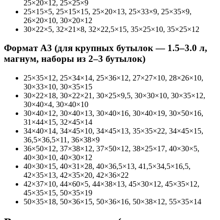
25×20×12, 25×25×9
25×15×5, 25×15×15, 25×20×13, 25×33×9, 25×35×9,
26×20×10, 30×20×12
30×22×5, 32×21×8, 32×22,5×15, 35×25×10, 35×25×12
Формат А3 (для крупных бутылок — 1.5–3.0 л,
магнум, наборы из 2–3 бутылок)
25×35×12, 25×34×14, 25×36×12, 27×27×10, 28×26×10,
30×33×10, 30×35×15
30×22×18, 30×22×21, 30×25×9,5, 30×30×10, 30×35×12,
30×40×4, 30×40×10
30×40×12, 30×40×13, 30×40×16, 30×40×19, 30×50×16,
31×44×15, 32×45×14
34×40×14, 34×45×10, 34×45×13, 35×35×22, 34×45×15,
36,5×36,5×11, 36×38×9
36×50×12, 37×38×12, 37×50×12, 38×25×17, 40×30×5,
40×30×10, 40×30×12
40×30×15, 40×31×28, 40×36,5×13, 41,5×34,5×16,5,
42×35×13, 42×35×20, 42×36×22
42×37×10, 44×60×5, 44×38×13, 45×30×12, 45×35×12,
45×35×15, 50×35×19
50×35×18, 50×36×15, 50×36×16, 50×38×12, 55×35×14