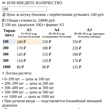
✏️ ИЛИ ВВЕДИТЕ КОЛИЧЕСТВО
💰 Цена за штуку (базовая, с верёвочными ручками):
240
руб.
💵 Общая стоимость:
24000
руб.
🍾 100 шт. (диапазон 100) • формат А5
А5
А4
А3
Тираж
12×16×8 и др.
20×20×8 и др.
30×40×10 и др. (крупные
(шт.)
(малые бутылки)
(стандартные бутылки)
бутылки, наборы)
100
240 ₽
250 ₽
350 ₽
200
170 ₽
180 ₽
220 ₽
300
145 ₽
155 ₽
190 ₽
500
110 ₽
120 ₽
170 ₽
1000
80 ₽
90 ₽
125 ₽
⚡ Логика расчёта:
• 0–199 шт → цена за 100 шт
• 200–299 шт → цена за 200 шт
• 300–499 шт → цена за 300 шт
• 500–999 шт → цена за 500 шт
• от 1000 шт → цена за 1000 шт
• При ручном вводе — подставляется ближайший меньший
диапазон