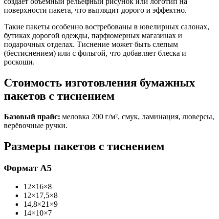
создаёт объёмный рельефный рисунок или логотип на
поверхности пакета, что выглядит дорого и эффектно.
Такие пакеты особенно востребованы в ювелирных салонах,
бутиках дорогой одежды, парфюмерных магазинах и
подарочных отделах. Тиснение может быть слепым
(бестиснением) или с фольгой, что добавляет блеска и
роскоши.
Стоимость изготовления бумажных
пакетов с тиснением
Базовый прайс:
меловка 200 г/м², смук, ламинация, люверсы,
верёвочные ручки.
Размеры пакетов с тиснением
Формат А5
12×16×8
12×17,5×8
14,8×21×9
14×10×7