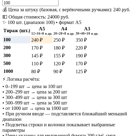
💰 Цена за штуку (базовая, с верёвочными ручками):
240
руб.
💵 Общая стоимость:
24000
руб.
✨ 100 шт. (диапазон 100) • формат А5
А5
А4
А3
Тираж (шт.)
12×16×8 и др.
20×20×8 и др.
30×40×10 и др.
100
240 ₽
250 ₽
350 ₽
200
170 ₽
180 ₽
220 ₽
300
145 ₽
155 ₽
190 ₽
500
110 ₽
120 ₽
170 ₽
1000
80 ₽
90 ₽
125 ₽
⚡ Логика расчёта:
• 0–199 шт → цена за 100 шт
• 200–299 шт → цена за 200 шт
• 300–499 шт → цена за 300 шт
• 500–999 шт → цена за 500 шт
• от 1000 шт → цена за 1000 шт
• При ручном вводе — подставляется ближайший меньший
диапазон
• Подсветка строки и колонки показывает выбранные
параметры
• Цены указаны для мелованной бумаги 200 г/м², смук,