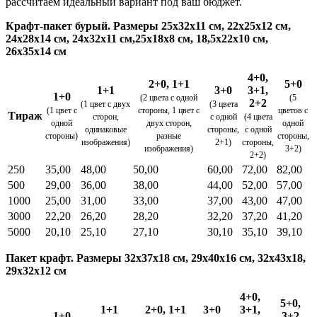
рассчитаем идеальный вариант под ваш бюджет.
Крафт-пакет бурый. Размеры 25х32х11 см, 22х25х12 см,
24х28х14 см, 24х32х11 см,25х18х8 см, 18,5х22х10 см,
26х35х14 см
4+0,
2+0, 1+1
5+0
1+1
3+0
3+1,
1+0
(2 цвета с одной
(5
2+2
(1 цвет с двух
(3 цвета
(1 цвет с
стороны, 1 цвет с
цветов с
Тираж
сторон,
с одной
(4 цвета
одной
двух сторон,
одной
одинаковые
стороны,
с одной
стороны)
разные
стороны,
изображения)
2+1)
стороны,
изображения)
3+2)
2+2)
250
35,00
48,00
50,00
60,00
72,00
82,00
500
29,00
36,00
38,00
44,00
52,00
57,00
1000
25,00
31,00
33,00
37,00
43,00
47,00
3000
22,20
26,20
28,20
32,20
37,20
41,20
5000
20,10
25,10
27,10
30,10
35,10
39,10
Пакет крафт. Размеры 32х37х18 см, 29х40х16 см, 32х43х18,
29х32х12 см
4+0,
5+0,
1+1
2+0, 1+1
3+0
3+1,
1+0
3+2