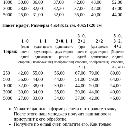
1000
30,00
36,00
37,00
42,00
48,00
52,00
3000
28,00
32,00
32,20
37,00
42,00
47,00
5000
25,00
31,00
32,00
35,00
40,00
44,00
Пакет крафт. Размеры 45х48х12 см, 40х51х20 см
3+0,
5+0,
1+0
1+1
2+0, 1+1
2+1
2+2
3+2,
4+1
(один
(один цвет с
(один цвет с
(три
(два цвета с
Тираж
цвет с
двух сторон,
двух сторон,
цвета с
двух сторон,
(5 цветов
одной
одинаковые
разные
одной
одинаковые
с одной
стороны)
изображения)
изображения)
стороны,
изображения)
стороны,
2+1)
3+2, 4+1)
250
42,00
55,00
56,00
67,00
79,00
89,00
500
36,00
44,00
44,00
51,00
59,00
64,00
1000
32,00
38,00
39,00
44,00
50,00
54,00
3000
30,00
34,00
35,00
39,00
44,00
49,00
5000
27,00
33,00
34,00
37,00
42,00
46,00
Укажите данные в форме расчета и отправьте заявку.
После этого наш менеджер получит ваш запрос и
приступит к его обработке.
Получите по e-mail счет, оплатите его. Как только