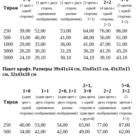
2+2
(1 цвет с двух
(1 цвет с двух
(3 цвета с
(1 цвет с
(5 цветов
Тираж
сторон,
сторон,
одной
(4 цвета с
одной
с одной
одинаковые
разные
стороны,
одной
стороны)
стороны,
изображения)
изображения)
2+1)
стороны,
3+2)
2+2)
250
39,00
52,00
53,00
64,00
76,00
86,00
500
33,00
40,00
41,00
48,00
56,00
61,00
1000
29,00
35,00
36,00
41,00
47,00
51,00
3000
26,20
30,20
31,20
36,20
41,20
45,20
5000
24,10
29,10
30,10
34,10
39,10
43,10
Пакет крафт. Размеры 39х41х14 см, 35х45х15 см, 45х35х15
см, 32х43х18 см
2+1,
5+0,
1+0
1+1
2+0, 1+1
3+0
2+2
3+2
(один
(один цвет с
(один цвет с
(два цвета
(два цвета с
(5
Тираж
цвет с
двух сторон,
двух сторон,
с одной
двух сторон,
цветов с
одной
одинаковые
разные
стороны и
одинаковые
одной
стороны)
изображения)
изображения)
один цвет
изображения)
стороны,
с другой)
3+2)
250
40,00
53,00
54,00
65,00
77,00
87,00
500
34,00
42,00
42,00
49,00
57,00
62,00