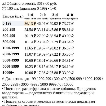
💵 Общая стоимость:
3613.00
руб.
📦 100 шт. (диапазон 0-199) • 1+0
1+0
2+0
3+0
4+0
Тираж (шт.)
один цвет
два цвета
три цвета
четыре цвета
0-199
36.13 ₽
46.07 ₽
59.92 ₽
73.77 ₽
200-299
24.54 ₽
33.11 ₽
45.86 ₽
58.61 ₽
300-499
20.19 ₽
27.99 ₽
38.54 ₽
49.09 ₽
500-999
16.14 ₽
23.94 ₽
32.29 ₽
40.64 ₽
1000-1999
11.65 ₽
19.67 ₽
28.02 ₽
36.37 ₽
2000-2999
11.07 ₽
19.09 ₽
27.22 ₽
35.35 ₽
3000-4999
10.66 ₽
18.61 ₽
26.66 ₽
34.81 ₽
5000-9999
10.23 ₽
18.15 ₽
26.17 ₽
34.19 ₽
10000+
10.06 ₽
17.86 ₽
25.88 ₽
33.90 ₽
⚡ Диапазоны: до 199 / 200-299 / 300-499 / 500-999 / 1000-1999 /
2000-2999 / 3000-4999 / 5000-9999 / от 10000
• Цветность расшифрована в шапке таблицы. При ручном
вводе тиража — подставляется ближайший подходящий
диапазон.
• Подсветка строки и колонки автоматически показывает
выбранные параметры.