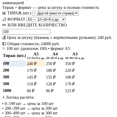
ламинацией
Тираж + формат — цена за штуку и полная стоимость
📊 ТИРАЖ (шт.)
📐 ФОРМАТ
✏️ ИЛИ ВВЕДИТЕ КОЛИЧЕСТВО
💰 Цена за штуку (базовая, с верёвочными ручками):
240
руб.
💵 Общая стоимость:
24000
руб.
✨ 100 шт. (диапазон 100) • формат А5
А5
А4
А3
Тираж (шт.)
12×16×8 и др.
20×20×8 и др.
30×40×10 и др.
100
240 ₽
250 ₽
350 ₽
200
170 ₽
180 ₽
220 ₽
300
145 ₽
155 ₽
190 ₽
500
110 ₽
120 ₽
170 ₽
1000
80 ₽
90 ₽
125 ₽
⚡ Логика расчёта:
• 0–199 шт → цена за 100 шт
• 200–299 шт → цена за 200 шт
• 300–499 шт → цена за 300 шт