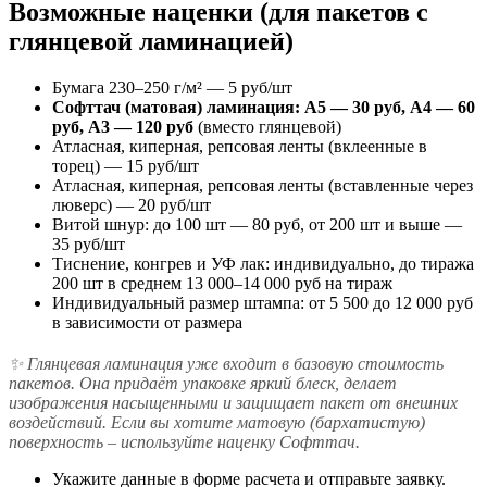
Возможные наценки (для пакетов с
глянцевой ламинацией)
Бумага 230–250 г/м² — 5 руб/шт
Софттач (матовая) ламинация: А5 — 30 руб, А4 — 60
руб, А3 — 120 руб
(вместо глянцевой)
Атласная, киперная, репсовая ленты (вклеенные в
торец) — 15 руб/шт
Атласная, киперная, репсовая ленты (вставленные через
люверс) — 20 руб/шт
Витой шнур: до 100 шт — 80 руб, от 200 шт и выше —
35 руб/шт
Тиснение, конгрев и УФ лак: индивидуально, до тиража
200 шт в среднем 13 000–14 000 руб на тираж
Индивидуальный размер штампа: от 5 500 до 12 000 руб
в зависимости от размера
✨ Глянцевая ламинация уже входит в базовую стоимость
пакетов. Она придаёт упаковке яркий блеск, делает
изображения насыщенными и защищает пакет от внешних
воздействий. Если вы хотите матовую (бархатистую)
поверхность – используйте наценку Софттач.
Укажите данные в форме расчета и отправьте заявку.