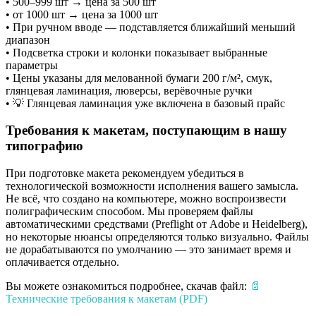
• 500–999 шт → цена за 500 шт
• от 1000 шт → цена за 1000 шт
• При ручном вводе — подставляется ближайший меньший
диапазон
• Подсветка строки и колонки показывает выбранные
параметры
• Цены указаны для мелованной бумаги 200 г/м², смук,
глянцевая ламинация, люверсы, верёвочные ручки
• 💡 Глянцевая ламинация уже включена в базовый прайс
Требования к макетам, поступающим в нашу
типографию
При подготовке макета рекомендуем убедиться в
технологической возможности исполнения вашего замысла.
Не всё, что создано на компьютере, можно воспроизвести
полиграфическим способом. Мы проверяем файлы
автоматическими средствами (Preflight от Adobe и Heidelberg),
но некоторые нюансы определяются только визуально. Файлы
не дорабатываются по умолчанию — это занимает время и
оплачивается отдельно.
Вы можете ознакомиться подробнее, скачав файл:
📄
Технические требования к макетам (PDF)