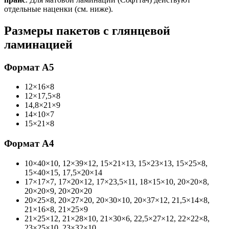
отдельные наценки (см. ниже).
Размеры пакетов с глянцевой
ламинацией
Формат А5
12×16×8
12×17,5×8
14,8×21×9
14×10×7
15×21×8
Формат А4
10×40×10, 12×39×12, 15×21×13, 15×23×13, 15×25×8,
15×40×15, 17,5×20×14
17×17×7, 17×20×12, 17×23,5×11, 18×15×10, 20×20×8,
20×20×9, 20×20×20
20×25×8, 20×27×20, 20×30×10, 20×37×12, 21,5×14×8,
21×16×8, 21×25×9
21×25×12, 21×28×10, 21×30×6, 22,5×27×12, 22×22×8,
23×25×10, 23×32×10