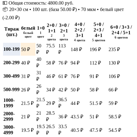
💵 Общая стоимость:
4800.00
руб.
📦 20×30 см • 100 шт. (база 50.00 ₽) • 70 мкм • белый цвет
(-2.00 ₽)
4+0 /
5+0 /
2+0 /
3+0 /
6+0 / 3+3 /
белый
1+0
Тираж
2+2 /
2+3 /
1+1
2+1
2+4 / 5+1
белый
1
(шт.)
3+1
4+1
2
3
цвет
цвет
6 цветов
цвета
цвета
4 цвета
5 цветов
50
75.5
113
100-199
50 ₽
148 ₽
196 ₽
235 ₽
₽
₽
₽
40
200-299
40 ₽
58 ₽
76 ₽
94 ₽
112 ₽
130 ₽
₽
31
300-499
31 ₽
46 ₽
61 ₽
76 ₽
91 ₽
106 ₽
₽
26
500-999
26 ₽
34 ₽
42 ₽
50 ₽
58 ₽
66 ₽
₽
21.5
36.5
1000-
21.5 ₽
29 ₽
44 ₽
51.5 ₽
59 ₽
1999
₽
₽
21
28.5
2000-
21 ₽
36 ₽
43.5 ₽
51 ₽
58.5 ₽
2999
₽
₽
19.5
26.5
33.5
3000-
19.5 ₽
40.5 ₽
47.5 ₽
54.5 ₽
4999
₽
₽
₽