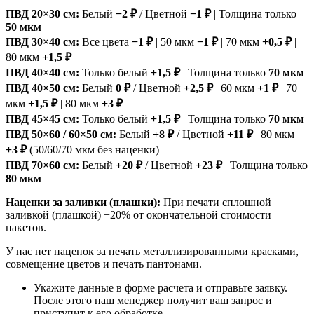
ПВД 20×30 см:
Белый
−2 ₽
/ Цветной
−1 ₽
| Толщина только
50 мкм
ПВД 30×40 см:
Все цвета
−1 ₽
| 50 мкм
−1 ₽
| 70 мкм
+0,5 ₽
|
80 мкм
+1,5 ₽
ПВД 40×40 см:
Только белый
+1,5 ₽
| Толщина только
70 мкм
ПВД 40×50 см:
Белый
0 ₽
/ Цветной
+2,5 ₽
| 60 мкм
+1 ₽
| 70
мкм
+1,5 ₽
| 80 мкм
+3 ₽
ПВД 45×45 см:
Только белый
+1,5 ₽
| Толщина только
70 мкм
ПВД 50×60 / 60×50 см:
Белый
+8 ₽
/ Цветной
+11 ₽
| 80 мкм
+3 ₽
(50/60/70 мкм без наценки)
ПВД 70×60 см:
Белый
+20 ₽
/ Цветной
+23 ₽
| Толщина только
80 мкм
Наценки за заливки (плашки):
При печати сплошной
заливкой (плашкой) +20% от окончательной стоимости
пакетов.
У нас нет наценок за печать металлизированными красками,
совмещение цветов и печать пантонами.
Укажите данные в форме расчета и отправьте заявку.
После этого наш менеджер получит ваш запрос и
приступит к его обработке.