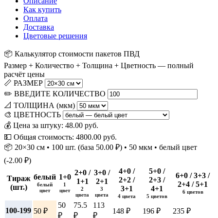
Описание
Как купить
Оплата
Доставка
Цветовые решения
📦 Калькулятор стоимости пакетов ПВД
Размер + Количество + Толщина + Цветность — полный
расчёт цены
📏 РАЗМЕР
✏️ ВВЕДИТЕ КОЛИЧЕСТВО
📐 ТОЛЩИНА (мкм)
🎨 ЦВЕТНОСТЬ
💰 Цена за штуку:
48.00
руб.
💵 Общая стоимость:
4800.00
руб.
📦 20×30 см • 100 шт. (база 50.00 ₽) • 50 мкм • белый цвет
(-2.00 ₽)
4+0 /
5+0 /
2+0 /
3+0 /
6+0 / 3+3 /
белый
1+0
Тираж
2+2 /
2+3 /
1+1
2+1
2+4 / 5+1
белый
1
(шт.)
3+1
4+1
2
3
цвет
цвет
6 цветов
цвета
цвета
4 цвета
5 цветов
50
75.5
113
100-199
50 ₽
148 ₽
196 ₽
235 ₽
₽
₽
₽