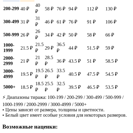
40
200-299
40 ₽
58 ₽
76 ₽
94 ₽
112 ₽
130 ₽
₽
31
300-499
31 ₽
46 ₽
61 ₽
76 ₽
91 ₽
106 ₽
₽
26
500-999
26 ₽
34 ₽
42 ₽
50 ₽
58 ₽
66 ₽
₽
21.5
36.5
1000-
21.5 ₽
29 ₽
44 ₽
51.5 ₽
59 ₽
1999
₽
₽
21
28.5
2000-
21 ₽
36 ₽
43.5 ₽
51 ₽
58.5 ₽
2999
₽
₽
19.5
26.5
33.5
3000-
19.5 ₽
40.5 ₽
47.5 ₽
54.5 ₽
4999
₽
₽
₽
18.5
25.5
32.5
5000+
18.5 ₽
39.5 ₽
46.5 ₽
53.5 ₽
₽
₽
₽
⚡ Диапазоны тиража: 100-199 / 200-299 / 300-499 / 500-999 /
1000-1999 / 2000-2999 / 3000-4999 / 5000+
• Цены зависят от размера, толщины и цветности.
• Белый цвет имеет особые условия для некоторых размеров.
Возможные наценки: